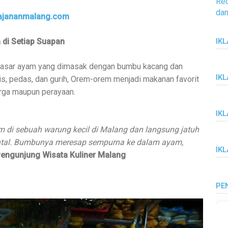
Re
dan
Jajananmalang.com
 di Setiap Suapan
IKL
dasar ayam yang dimasak dengan bumbu kacang dan
IK
, pedas, dan gurih, Orem-orem menjadi makanan favorit
arga maupun perayaan.
IK
 di sebuah warung kecil di Malang dan langsung jatuh
ntal. Bumbunya meresap sempurna ke dalam ayam,
IK
Pengunjung Wisata Kuliner Malang
PE