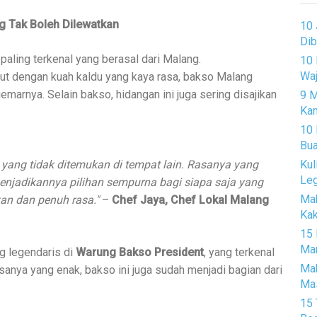
g Tak Boleh Dilewatkan
10 
Dib
paling terkenal yang berasal dari Malang.
10 
Wa
t dengan kuah kaldu yang kaya rasa, bakso Malang
emarnya. Selain bakso, hidangan ini juga sering disajikan
9 M
Ka
10 
Bua
 yang tidak ditemukan di tempat lain. Rasanya yang
Kul
Leg
enjadikannya pilihan sempurna bagi siapa saja yang
Mak
n dan penuh rasa."
–
Chef Jaya, Chef Lokal Malang
Kak
15 
Man
g legendaris di
Warung Bakso President
, yang terkenal
Mak
sanya yang enak, bakso ini juga sudah menjadi bagian dari
Mas
15 