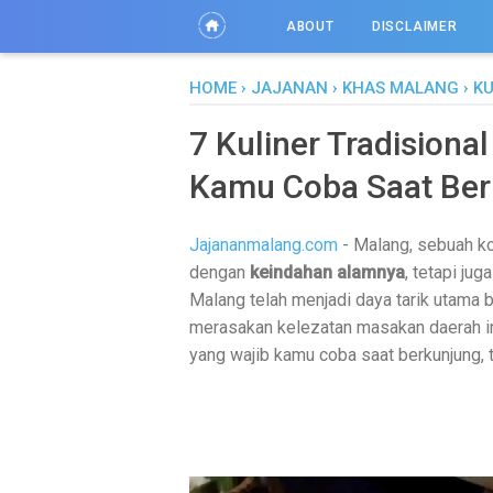
ABOUT
DISCLAIMER
HOME
›
JAJANAN
›
KHAS MALANG
›
KU
7 Kuliner Tradisiona
Kamu Coba Saat Ber
Jajananmalang.com
- Malang, sebuah kot
dengan
keindahan alamnya
, tetapi ju
Malang telah menjadi daya tarik utama 
merasakan kelezatan masakan daerah ini
yang wajib kamu coba saat berkunjung, t