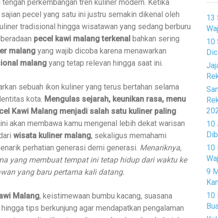
i tengah perkembangan tren kuliner modern. Ketika
ajian pecel yang satu ini justru semakin dikenal oleh
13 
kuliner tradisional hingga wisatawan yang sedang berburu
Waj
Keberadaan
pecel kawi malang terkenal
bahkan sering
10 
ner malang
yang wajib dicoba karena menawarkan
Dic
ional malang
yang tetap relevan hingga saat ini.
Jaj
Rek
kan sebuah ikon kuliner yang terus bertahan selama
San
dentitas kota.
Mengulas sejarah, keunikan rasa, menu
Rek
20
ecel Kawi Malang menjadi salah satu kuliner paling
ni akan membawa kamu mengenal lebih dekat warisan
10 
Dib
dari
wisata kuliner malang
, sekaligus memahami
10 
narik perhatian generasi demi generasi.
Menariknya,
Wa
ma yang membuat tempat ini tetap hidup dari waktu ke
9 M
awan yang baru pertama kali datang.
Ka
10 
awi Malang
, keistimewaan bumbu kacang, suasana
Bua
 hingga tips berkunjung agar mendapatkan pengalaman