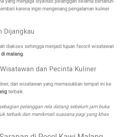
ma yang menjaga loyalitas pelanggan selama bertahun-
kembali karena ingin mengenang pengalaman kuliner
h Dijangkau
h diakses sehingga menjadi tujuan favorit wisatawan
 di malang
.
Wisatawan dan Pecinta Kuliner
kuliner, dan wisatawan yang memasukkan tempat ini ke
ang
terbaik.
sebagian pelanggan rela datang sebelum jam buka
k terbaik dan menikmati suasana pagi yang khas
arapan di Pecel Kawi Malang