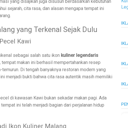
Kul
formasi yang disajikan juga disusun berdasarkan kebutuhan
Leg
ui sejarah, cita rasa, dan alasan mengapa tempat ini
arang.
IKL
lang yang Terkenal Sejak Dulu
 Pecel Kawi
IK
kenal sebagai salah satu ikon
kuliner legendaris
alu, tempat makan ini berhasil mempertahankan resep
IK
un-temurun. Di tengah banyaknya restoran modern yang
ni menjadi bukti bahwa cita rasa autentik masih memiliki
IK
pecel di kawasan Kawi bukan sekadar makan pagi. Ada
PE
 tempat ini telah menjadi bagian dari perjalanan hidup
di Ikon Kuliner Malang